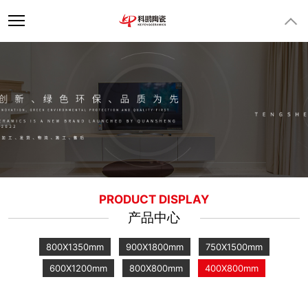
PRODUCT DISPLAY
产品中心
800X1350mm
900X1800mm
750X1500mm
600X1200mm
800X800mm
400X800mm